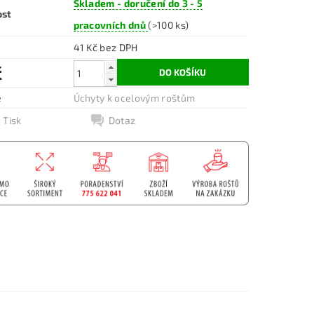
Skladem - doručení do 3 - 5
ost
pracovních dnů
(>100 ks)
41 Kč bez DPH
č
e
Úchyty k ocelovým roštům
Tisk
Dotaz