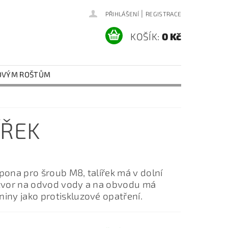
|
PŘIHLÁŠENÍ
REGISTRACE
KOŠÍK:
0 Kč
TOVÝM ROŠTŮM
ÍŘEK
pona pro šroub M8, talířek má v dolní
otvor na odvod vody a na obvodu má
iny jako protiskluzové opatření.