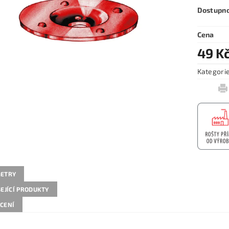
Dostupn
Cena
49 K
Kategori
ETRY
EJÍCÍ PRODUKTY
CENÍ