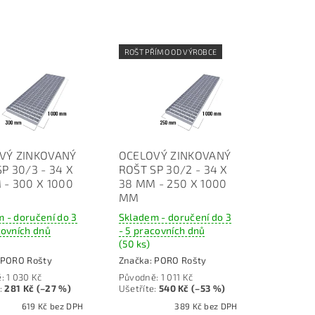
ROŠT PŘÍMO OD VÝROBCE
VÝ ZINKOVANÝ
OCELOVÝ ZINKOVANÝ
P 30/3 - 34 X
ROŠT SP 30/2 - 34 X
 - 300 X 1000
38 MM - 250 X 1000
MM
 - doručení do 3
Skladem - doručení do 3
covních dnů
- 5 pracovních dnů
(50 ks)
PORO Rošty
Značka:
PORO Rošty
ě:
1 030 Kč
Původně:
1 011 Kč
:
281 Kč (–27 %)
Ušetříte
:
540 Kč (–53 %)
619 Kč bez DPH
389 Kč bez DPH