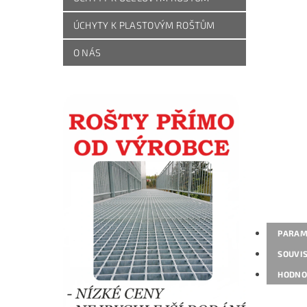
ÚCHYTY K PLASTOVÝM ROŠTŮM
O NÁS
PARAM
SOUVIS
HODNO