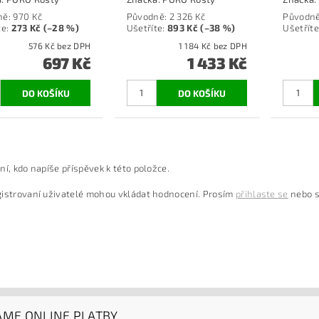
ně:
970 Kč
Původně:
2 326 Kč
Původn
te
:
273 Kč (–28 %)
Ušetříte
:
893 Kč (–38 %)
Ušetříte
576 Kč bez DPH
1 184 Kč bez DPH
697 Kč
1 433 Kč
ní, kdo napíše příspěvek k této položce.
istrovaní uživatelé mohou vkládat hodnocení. Prosím
přihlaste se
nebo 
ÁME ONLINE PLATBY