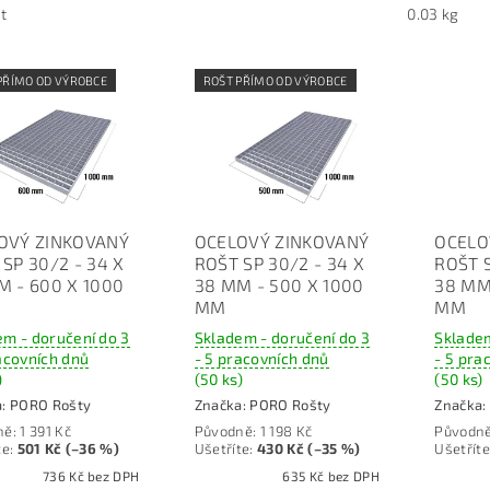
t
0.03 kg
PŘÍMO OD VÝROBCE
ROŠT PŘÍMO OD VÝROBCE
OVÝ ZINKOVANÝ
OCELOVÝ ZINKOVANÝ
OCELO
SP 30/2 - 34 X
ROŠT SP 30/2 - 34 X
ROŠT S
M - 600 X 1000
38 MM - 500 X 1000
38 MM
MM
MM
em - doručení do 3
Skladem - doručení do 3
Skladem
acovních dnů
- 5 pracovních dnů
- 5 pra
)
(50 ks)
(50 ks)
a:
PORO Rošty
Značka:
PORO Rošty
Značka:
ně:
1 391 Kč
Původně:
1 198 Kč
Původn
te
:
501 Kč (–36 %)
Ušetříte
:
430 Kč (–35 %)
Ušetříte
736 Kč bez DPH
635 Kč bez DPH