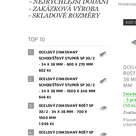
Hmotnos
ROŠT 
TOP 10
OCELOVÝ ZINKOVANÝ
SCHODIŠŤOVÝ STUPEŇ SP 30/2
- 34 X 38 MM - 800 X 270 MM
OCEL
602 Kč
ROŠT 
38 M
OCELOVÝ ZINKOVANÝ
MM
SCHODIŠŤOVÝ STUPEŇ SP 30/2
- 34 X 38 MM - 1000 X 240 MM
Sklad
646 Kč
- 5 pr
(50 ks
OCELOVÝ ZINKOVANÝ ROŠT SP
30/2 - 34 X 38 MM - 700 X
Značk
1000 MM
Původ
1 006 Kč
Ušetří
OCELOVÝ ZINKOVANÝ ROŠT SP