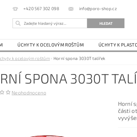
info@poro-shop.cz
+420 567 302 098
EM
ÚCHYTY K OCELOVÝM ROŠTŮM
ÚCHYTY K PLAS
Y
REALIZACE
HODNOCENÍ OBCHODU
chyty k ocelovým roštům
Horní spona 3030T talířek
RNÍ SPONA 3030T TAL
Neohodnoceno
Horní s
části 
vyvýšen