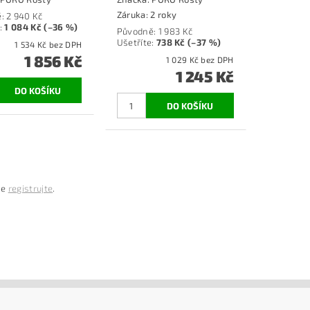
Záruka: 2 roky
ě:
2 940 Kč
:
1 084 Kč (–36 %)
Původně:
1 983 Kč
Ušetříte
:
738 Kč (–37 %)
1 534 Kč bez DPH
1 856 Kč
1 029 Kč bez DPH
1 245 Kč
se
registrujte
.