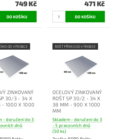
749 Kč
471 Kč
ŘÍMO OD VÝROBCE
ROŠT PŘÍMO OD VÝROBCE
VÝ ZINKOVANÝ
OCELOVÝ ZINKOVANÝ
P 30/3 - 34 X
ROŠT SP 30/2 - 34 X
 - 1000 X 1000
38 MM - 900 X 1000
MM
 - doručení do 3
Skladem - doručení do 3
covních dnů
- 5 pracovních dnů
(50 ks)
PORO Rošty
Značka:
PORO Rošty