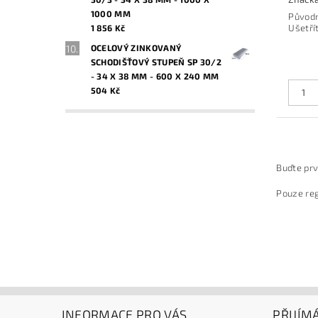
1000 MM
Původ
Ušetří
1 856 Kč
OCELOVÝ ZINKOVANÝ
SCHODIŠŤOVÝ STUPEŇ SP 30/2
- 34 X 38 MM - 600 X 240 MM
504 Kč
Buďte prv
Pouze reg
INFORMACE PRO VÁS
PŘIJÍM