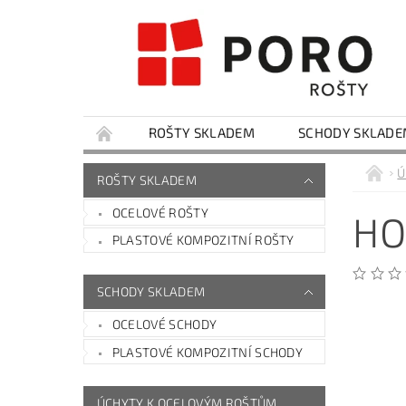
ROŠTY SKLADEM
SCHODY SKLAD
ZAKÁZKOVÁ VÝROBA SP ROŠTŮ
KONTAKT
Ú
ROŠTY SKLADEM
OCELOVÉ ROŠTY
HO
PLASTOVÉ KOMPOZITNÍ ROŠTY
SCHODY SKLADEM
OCELOVÉ SCHODY
PLASTOVÉ KOMPOZITNÍ SCHODY
ÚCHYTY K OCELOVÝM ROŠTŮM