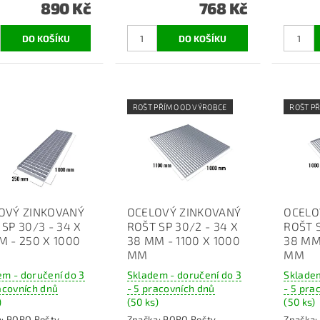
890 Kč
768 Kč
ROŠT PŘÍMO OD VÝROBCE
ROŠT P
OVÝ ZINKOVANÝ
OCELOVÝ ZINKOVANÝ
OCELO
SP 30/3 - 34 X
ROŠT SP 30/2 - 34 X
ROŠT S
M - 250 X 1000
38 MM - 1100 X 1000
38 MM
MM
MM
em - doručení do 3
Skladem - doručení do 3
Skladem
acovních dnů
- 5 pracovních dnů
- 5 pra
)
(50 ks)
(50 ks)
a:
PORO Rošty
Značka:
PORO Rošty
Značka: